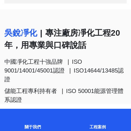
吳銳凈化
|
專注廠房凈化工程20
年，用專業與口碑說話
中國凈化工程十強品牌
|
ISO
9001/14001/45001認證
|
ISO14644/13485認
證
儲能工程專利持有者
|
ISO 50001能源管理體
系認證
關于我們
工程案例