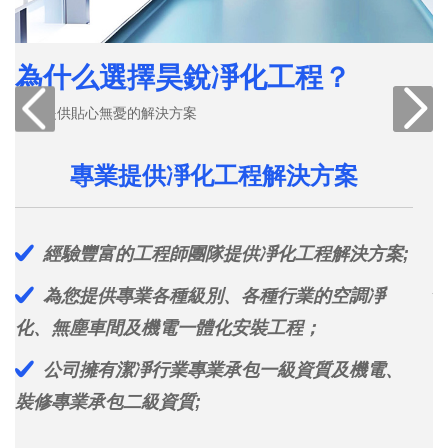
為什么選擇昊銳凈化工程？
為什么選擇昊銳凈化工程？
為您提供貼心無憂的解決方案
為您提供貼心無憂的解決方案
為
標準化流程施工，保障工程質量
專業提供凈化工程解決方案
經驗豐富的工程師團隊提供凈化工程解決方案;
豐富的凈化工程行業服務經驗，嚴格執行安全
施工標準；
為您提供專業各種級別、各種行業的空調凈
化、無塵車間及機電一體化安裝工程；
嚴格的質量管理體系能完全保證產品設備的質
量；
公司擁有潔凈行業專業承包一級資質及機電、
裝修專業承包二級資質;
驗收合格率高達100%；