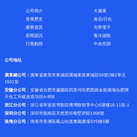
公司簡介
大健康
發展歷史
食品/日化
榮譽資質
光學電子
新聞資訊
蓄冷儲能
行業動態
中央空調
公司地址
廣東總公司：
廣東省東莞市東城區環城東路東城段58號2棟2單元
1501室
安徽分公司
：安徽省合肥市廬陽區四里河街肥西路金龍廣場合肥博
天化工升級改造項目A-806
浙江分公司
：浙江省寧波前灣新區博灣路智享中心5號樓16-11室-1
深圳分公司
：深圳市龍崗區天然慧谷唯墅府邸1308號
珠海分公司
：珠海市香洲區鳳山街道奧園廣場SY5棟9層