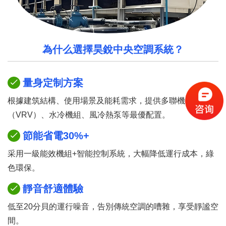
為什么選擇昊銳中央空調系統？
量身定制方案
根據建筑結構、使用場景及能耗需求，提供多聯機
（VRV）、水冷機組、風冷熱泵等最優配置。
節能省電30%+
采用一級能效機組+智能控制系統，大幅降低運行成本，綠
色環保。
靜音舒適體驗
低至20分貝的運行噪音，告別傳統空調的嘈雜，享受靜謐空
間。