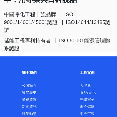
中國凈化工程十強品牌
|
ISO
9001/14001/45001認證
|
ISO14644/13485認
證
儲能工程專利持有者
|
ISO 50001能源管理體
系認證
關于我們
工程案例
公司簡介
大健康
發展歷史
食品/日化
榮譽資質
光學電子
新聞資訊
蓄冷儲能
行業動態
中央空調