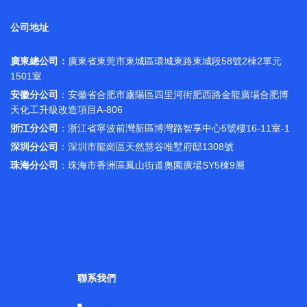
公司地址
廣東總公司：
廣東省東莞市東城區環城東路東城段58號2棟2單元
1501室
安徽分公司
：安徽省合肥市廬陽區四里河街肥西路金龍廣場合肥博
天化工升級改造項目A-806
浙江分公司
：浙江省寧波前灣新區博灣路智享中心5號樓16-11室-1
深圳分公司
：深圳市龍崗區天然慧谷唯墅府邸1308號
珠海分公司
：珠海市香洲區鳳山街道奧園廣場SY5棟9層
聯系我們