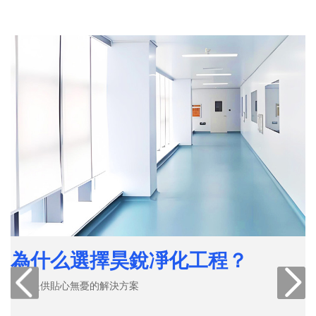
為什么選擇昊銳凈化工程？
為您提供貼心無憂的解決方案
為