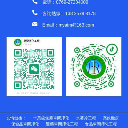
電話：0769-27284009
咨詢熱線：138 2579 8178
Email：myaim@163.com
友情鏈接：
十萬級無塵車間凈化
水蓄冷工程
高效機房
保健品車間凈化
醫藥車間凈化工程
食品車間凈化工程